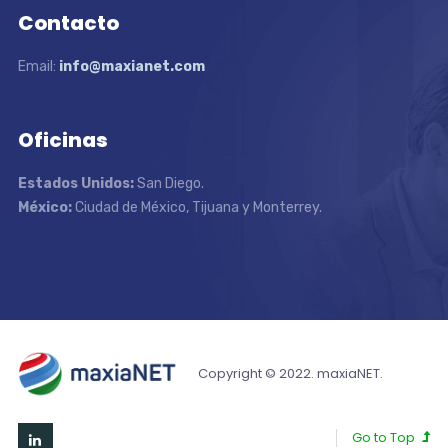
Contacto
Email:
info@maxianet.com
Oficinas
Estados Unidos:
San Diego.
México:
Ciudad de México, Tijuana y Monterrey.
Copyright © 2022. maxiaNET.
Go to Top