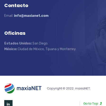
Contacto
Email:
info@maxianet.com
Oficinas
Estados Unidos:
San Diego.
México:
Ciudad de México, Tijuana y Monterrey.
Copyright © 2022. maxiaNET.
Go to Top