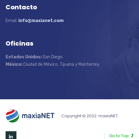
Contacto
Email:
info@maxianet.com
Oficinas
Estados Unidos:
San Diego.
México:
Ciudad de México, Tijuana y Monterrey.
Copyright © 2022. maxiaNET.
Go to Top