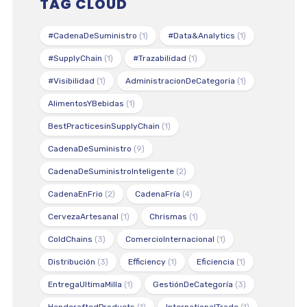
TAG CLOUD
#CadenaDeSuministro
(1)
#Data&Analytics
(1)
#SupplyChain
(1)
#Trazabilidad
(1)
#Visibilidad
(1)
AdministracionDeCategoria
(1)
AlimentosYBebidas
(1)
BestPracticesinSupplyChain
(1)
CadenaDeSuministro
(9)
CadenaDeSuministroInteligente
(2)
CadenaEnFrio
(2)
CadenaFría
(4)
CervezaArtesanal
(1)
Chrismas
(1)
ColdChains
(3)
ComercioInternacional
(1)
Distribución
(3)
Efficiency
(1)
Eficiencia
(1)
EntregaUltimaMilla
(1)
GestiónDeCategoría
(3)