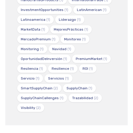
HandcraftedProducts
(1)
InternationalTrade
(1)
InvestmentOpportunities
(1)
LatinAmerican
(1)
Latinoamerica
(1)
Liderazgo
(1)
MarketData
(1)
MejoresPrácticas
(1)
MercadoPremium
(1)
Monitoreo
(1)
Monitoring
(1)
Navidad
(1)
OportunidadDeInversión
(1)
PremiumMarket
(1)
Resilencia
(1)
Resilience
(1)
ROI
(1)
Servicio
(1)
Servicios
(1)
SmartSupplyChain
(2)
SupplyChain
(1)
SupplyChainCallenges
(1)
Trazabilidad
(2)
Visibility
(2)